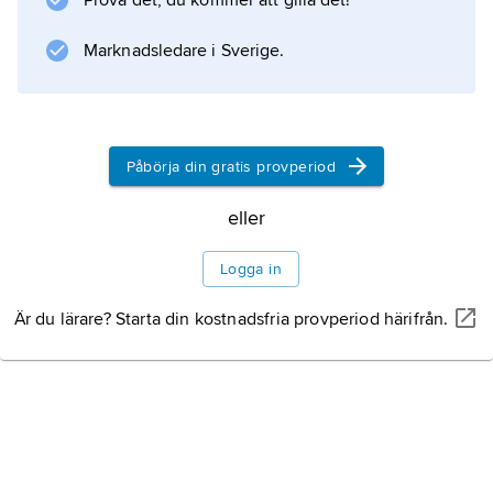
Prova det, du kommer att gilla det!
starkt tidningens oberoende liberala, USA-
vänliga och Europaorienterade hållning.
Marknadsledare i Sverige.
Information om artikeln
Påbörja din gratis provperiod
eller
Logga in
Är du lärare? Starta din kostnadsfria provperiod härifrån.