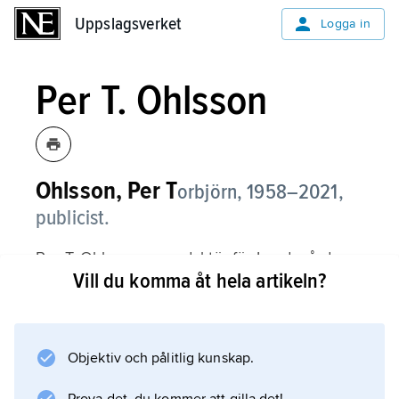
Uppslagsverket
Uppslagsverket
Logga in
Per T. Ohlsson
Ohlsson, Per T
orbjörn,
1958–2021,
publicist.
Per T. Ohlsson var redaktör för Lundagård
Vill du komma åt hela artikeln?
1980–81 och anställd vid Expressen 1982–85,
varefter han varit knuten till Sydsvenska
Dagbladet, 1985–88 som USA-korrespondent
och sedan 2005 som kolumnist. Som politisk
Objektiv och pålitlig kunskap.
chefredaktör 1990–2005 markerade han