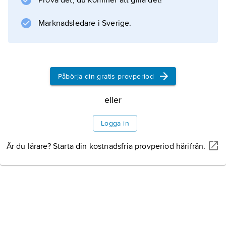
Prova det, du kommer att gilla det!
magnetisk resonanstomografi.
Marknadsledare i Sverige.
Information om artikeln
Påbörja din gratis provperiod
eller
Logga in
Är du lärare? Starta din kostnadsfria provperiod härifrån.