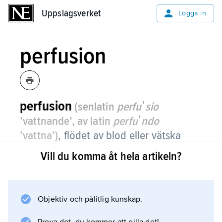
Uppslagsverket
Uppslagsverket
Logga in
perfusion
perfusion
(senlatin
perfuʹsio
’vattnande’, av latin
perfuʹndo
’vattna’)
,
flödet av blod eller vätska
genom blodkärlen i ett organ eller en
Vill du komma åt hela artikeln?
kroppsdel.
Perfusionen kan bedömas, t.ex. vid diagnostik
av kärlsjukdom eller blodpropp, med hjälp av
Objektiv och pålitlig kunskap.
exempelvis ultraljudsundersökning eller