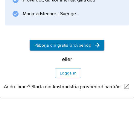
Prova det, du kommer att gilla det!
Marknadsledare i Sverige.
Påbörja din gratis provperiod
eller
Logga in
Är du lärare? Starta din kostnadsfria provperiod härifrån.