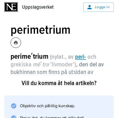
Uppslagsverket
Uppslagsverket
Logga in
perimetrium
perimeʹtrium
(nylat., av
peri
-
och
grekiska
mēʹtra
’livmoder’)
, den del av
bukhinnan som finns på utsidan av
livmodern.
Vill du komma åt hela artikeln?
Objektiv och pålitlig kunskap.
Information om artikeln