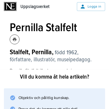
Uppslagsverket
Uppslagsverket
Logga in
Pernilla Stalfelt
Stalfelt, Pernilla,
född 1962,
författare, illustratör, museipedagog.
Pernilla Stalfelt illustrerar med sin
Vill du komma åt hela artikeln?
karakteristiskt enkla stil både egna och andras
böcker. På ett humoristiskt och informativt sätt
skriver hon om allt som intresserar barn, till
exempel
Objektiv och pålitlig kunskap.
Hårboken