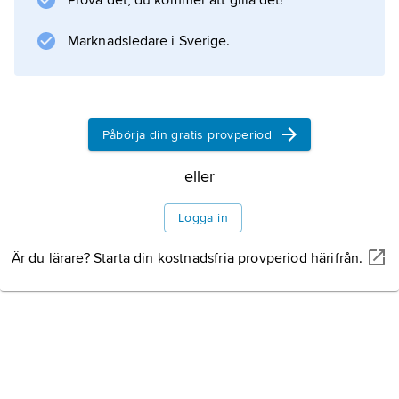
Prova det, du kommer att gilla det!
(1996),
Bajsboken
Marknadsledare i Sverige.
(1997),
Kärlekboken
(2001),
Fisksaga
Påbörja din gratis provperiod
(2001),
Våldboken
eller
(2005) och
Livetboken
Logga in
(2010).
Är du lärare? Starta din kostnadsfria provperiod härifrån.
Information om artikeln