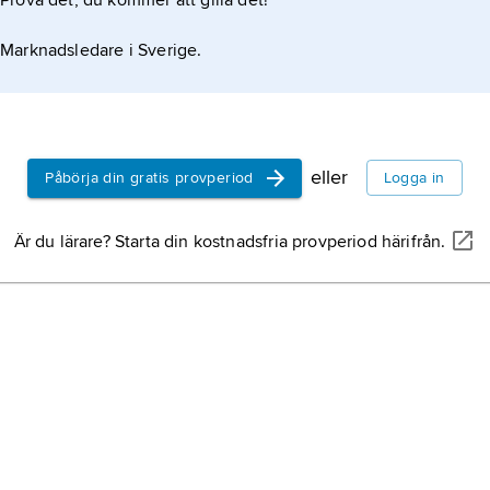
Prova det, du kommer att gilla det!
uppfinningsrikedom
en natt” är Irans kö
Marknadsledare i Sverige.
av smakkombinatione
persisk trädgård,
g
ägg, nötter, frukt, bä
trädgårdskonsten.
mejeriprodukter och 
sällan saknas på bo
persisk knut,
asymm
senna­knut
,
farsi baf
eller
Påbörja din gratis provperiod
Logga in
anbringa luggarnet 
en handknuten matta
Är du lärare? Starta din kostnadsfria provperiod härifrån.
förekommer i varie
persisk gulros,
Rosa
utsträckning i de fle
persiana
, varietet a
mattknytningsområ
gulros i familjen ros
islamisk musik.
Mus
gestaltningsformer
islam i ett flertal rit
sammanhang, sås
(koranläsning) och
hinduisk musik,
se
(böneutrop).