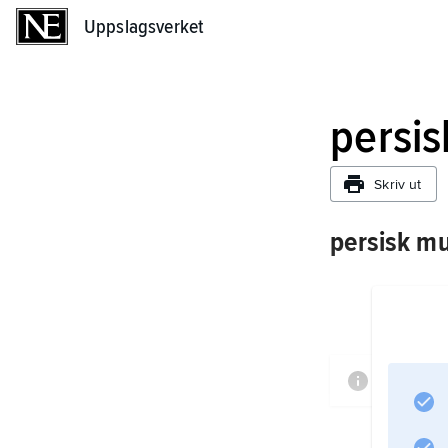
Uppslagsverket
Uppslagsverket
persis
Skriv ut
persisk mu
Informa