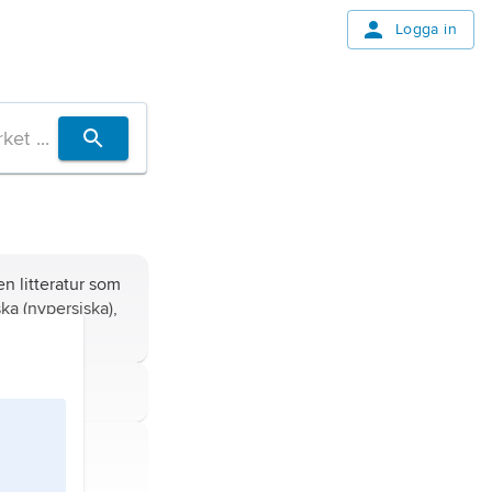
Logga in
n litteratur som
ska (nypersiska),
an
(Konst).
k som den
ch