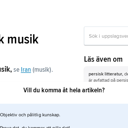
k musik
Läs även om
sik,
se
Iran
(musik).
persisk litteratur,
de
är avfattad på persi
se
Iran
(Litteratur).
Vill du komma åt hela artikeln?
persisk konst,
se
Ir
tion om artikeln
Objektiv och pålitlig kunskap.
persisk mat.
Lika ri
persiska historien o