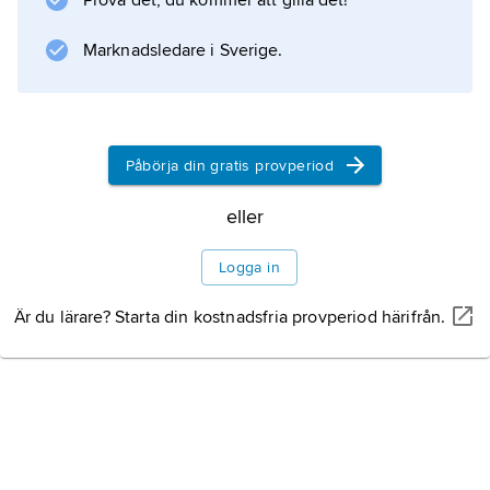
Prova det, du kommer att gilla det!
Marknadsledare i Sverige.
Information om artikeln
Påbörja din gratis provperiod
eller
Logga in
Är du lärare? Starta din kostnadsfria provperiod härifrån.