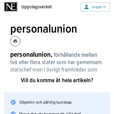
Uppslagsverket
Uppslagsverket
Logga in
personalunion
personalunion,
förhållande mellan
två eller flera stater som har gemensam
statschef men i övrigt framträder som
oberoende och från varandra fristående
Vill du komma åt hela artikeln?
stater.
Jämför
realunion
Objektiv och pålitlig kunskap.
.