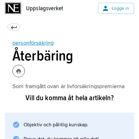
Uppslagsverket
Uppslagsverket
Logga in
personförsäkring
Återbäring
Som framgått ovan är livförsäkringspremierna
baserade på vissa antaganden. Om det
Vill du komma åt hela artikeln?
verkliga utfallet blir gynnsammare än det som
antagits, uppkommer rörelseöverskott.
Vanligtvis sker tilldelningen av återbäringen
Objektiv och pålitlig kunskap.
samtidigt som förfallande försäkringsbelopp
utbetalas.