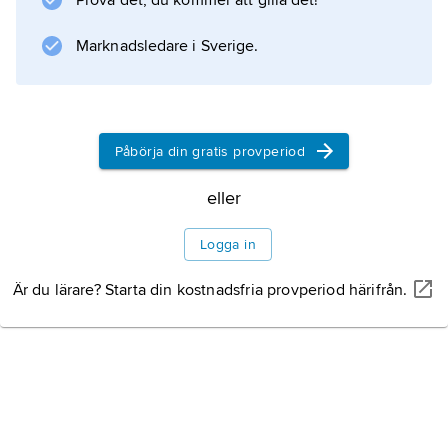
Prova det, du kommer att gilla det!
Marknadsledare i Sverige.
Information om artikeln
Påbörja din gratis provperiod
eller
Logga in
Är du lärare? Starta din kostnadsfria provperiod härifrån.