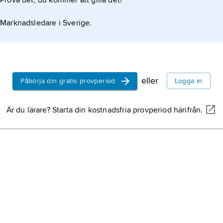
Prova det, du kommer att gilla det!
Marknadsledare i Sverige.
eller
Påbörja din gratis provperiod
Logga in
Är du lärare? Starta din kostnadsfria provperiod härifrån.