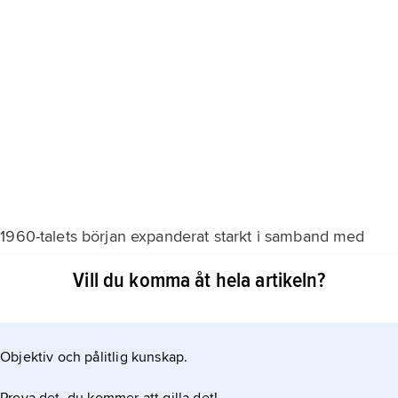
 1960-talets början expanderat starkt i samband med
ar statens inflytande över styrning och finansiering
Vill du komma åt hela artikeln?
a befolkningen minskade från omkring 40 procent under
et. Omkring 15 procent av befolkningen talar inhemska
Objektiv och pålitlig kunskap.