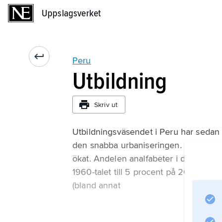
Uppslagsverket
Uppslagsverket
Peru
Utbildning
Skriv ut
Utbildningsväsendet i Peru har sedan
den snabba urbaniseringen. Samtidigt h
ökat. Andelen analfabeter i den vuxn
1960-talet till 5 procent på 2020-tal
(bland annat