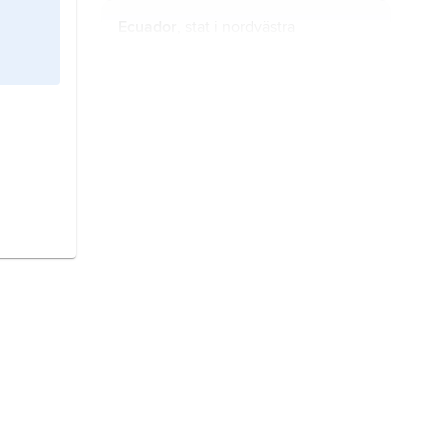
Ecuador
, stat i nordvästra
Sydamerika, vid ekvatorn.
Burkina Faso,
till 1984
Övre Volta
,
stat i Västafrika.
Östtimor,
stat i Sydöstasien.
Bolivia,
stat i Sydamerika.