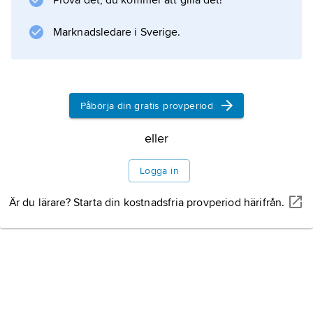
Prova det, du kommer att gilla det!
Pescadorerna erövrades av Japan 1895, tillföll
Kina 1945 och tillhör sedan 1949 Taiwan.
Marknadsledare i Sverige.
Öarna är strategiskt viktiga, och i Magong på
huvudön Penghu finns en
Påbörja din gratis provperiod
eller
Information om artikeln
Logga in
Är du lärare? Starta din kostnadsfria provperiod härifrån.