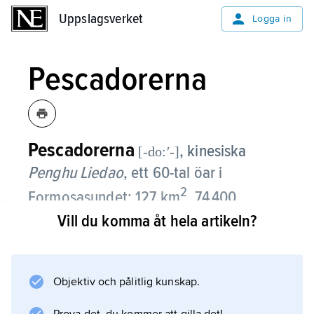
Uppslagsverket
Uppslagsverket
Logga in
Pescadorerna
Pescadorerna
, kinesiska
[-do:ʹ-]
Penghu Liedao
,
ett 60-tal öar i
2
Formosasundet; 127 km
, 74 400
invånare (2009).
Vill du komma åt hela artikeln?
Pescadorerna ligger 50–100 km väster om
Taiwan, som de tillhör. Öarna är karga, av
Objektiv och pålitlig kunskap.
vulkaniskt ursprung och omgivna av korallrev.
Befolkningen lever främst av fiske.