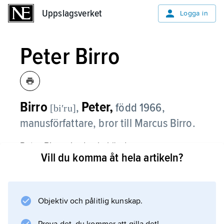
Uppslagsverket
Uppslagsverket
Logga in
Peter Birro
Birro
Peter,
,
född 1966,
[biʹru]
manusförfattare, bror till Marcus Birro.
Peter Birro gjorde sig känd som
Vill du komma åt hela artikeln?
manusförfattare till ”Hammarkullen eller Vi ses
i Kaliningrad” (1997), en TV-serie som
skildrade en svensk invandrarförort med
problem. Tillsammans med Lukas Moodysson
Objektiv och pålitlig kunskap.
svarade han också för manus till den