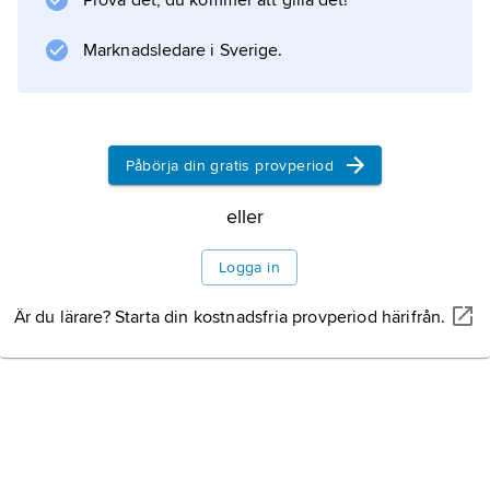
Prova det, du kommer att gilla det!
internationellt prisbelönta ”Det nya landet”
(2000), om två flyktingars odyssé genom
Marknadsledare i Sverige.
Sverige och deras möten
Påbörja din gratis provperiod
Information om artikeln
eller
Logga in
Är du lärare? Starta din kostnadsfria provperiod härifrån.