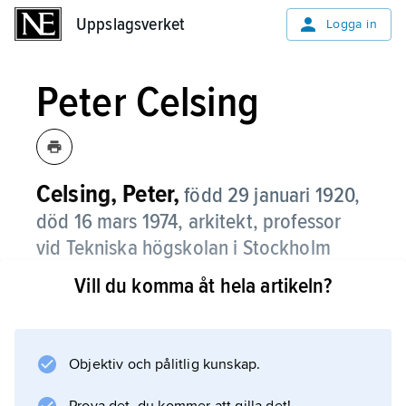
Uppslagsverket
Uppslagsverket
Logga in
Peter Celsing
Celsing, Peter,
född 29 januari 1920,
död 16 mars 1974, arkitekt, professor
vid Tekniska högskolan i Stockholm
1960–69.
Vill du komma åt hela artikeln?
Celsing var sin generations stora
konstnärsarkitekt med viktiga insatser framför
allt på två områden: 1950-talets
Objektiv och pålitlig kunskap.
kyrkobyggande och 1960-talets slutförande av