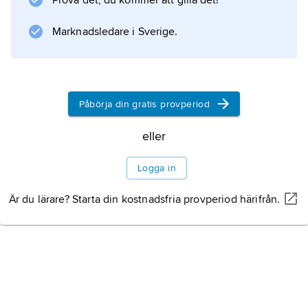
Prova det, du kommer att gilla det!
Information om artikeln
Marknadsledare i Sverige.
Påbörja din gratis provperiod
eller
Logga in
Är du lärare? Starta din kostnadsfria provperiod härifrån.