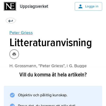
Uppslagsverket
Uppslagsverket
Logga in
Peter Griess
Litteraturanvisning
H. Grossmann, ”Peter Griess”, i G. Bugge
(utgivare),
Vill du komma åt hela artikeln?
Das Buch der grossen Chemiker
2 (1930).
Objektiv och pålitlig kunskap.