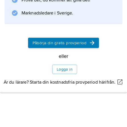
Prova det, du kommer att gilla det!
Antigona a tí druhí
(’Antigona och de andra’, 1962).
Marknadsledare i Sverige.
Information om artikeln
Påbörja din gratis provperiod
eller
Logga in
Är du lärare? Starta din kostnadsfria provperiod härifrån.