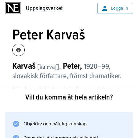
Uppslagsverket
Uppslagsverket
Logga in
Peter Karvaš
Karvaš
Peter,
,
1920–99,
[kaʹrvaʃ]
slovakisk författare, främst dramatiker.
I sin dramatik behandlade Karvas etiska,
Vill du komma åt hela artikeln?
filosofiska och samhälleliga teman, ofta från
det slovakiska nationella upproret 1944,
såsom i
Polnočná omša
Objektiv och pålitlig kunskap.
(’Midnattsmässan’, 1959), och