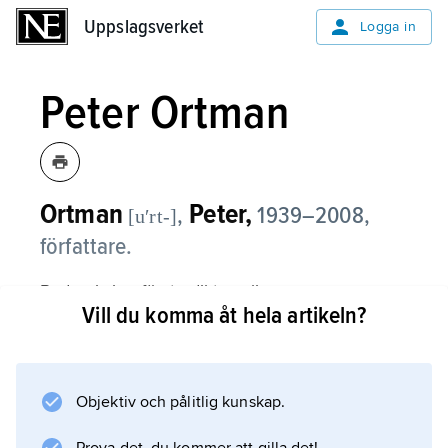
Uppslagsverket
Uppslagsverket
Logga in
Peter Ortman
Ortman
Peter,
,
1939–2008,
[uʹrt-]
författare.
Redan i sina första diktsamlingar,
Vill du komma åt hela artikeln?
Privat O
(1967) och
Ut med språket
(1968), framstod Ortman som en originell poet,
Objektiv och pålitlig kunskap.
på en gång humoristisk och samhällskritisk.