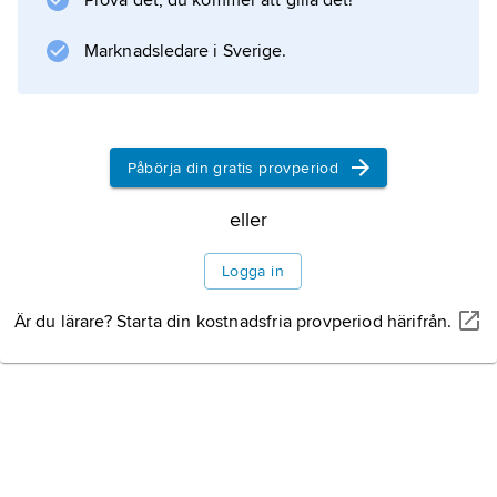
Prova det, du kommer att gilla det!
Bland hans senare diktsamlingar kan nämnas
Ögla
Marknadsledare i Sverige.
(1999),
Gnistgömma
(2001),
Det måste vara själen
Påbörja din gratis provperiod
(2003) och
Splits: En kärleksdikt
eller
Logga in
Är du lärare? Starta din kostnadsfria provperiod härifrån.
Information om artikeln