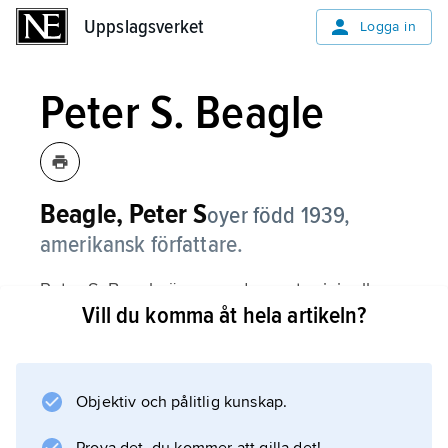
Uppslagsverket
Uppslagsverket
Logga in
Peter S. Beagle
Beagle, Peter S
oyer
född 1939,
amerikansk författare.
Peter S. Beagle är en av de mest originella
Vill du komma åt hela artikeln?
mytskaparna bland samtida fantasyförfattare.
Hans utsökta prosa, humor, humanism och
rika symbolvärld ger hans få men lovordade
romaner en mångtydig och varaktig lyster.
Objektiv och pålitlig kunskap.