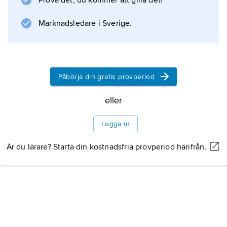
Prova det, du kommer att gilla det!
Marknadsledare i Sverige.
Information om artikeln
Påbörja din gratis provperiod
eller
Logga in
Är du lärare? Starta din kostnadsfria provperiod härifrån.