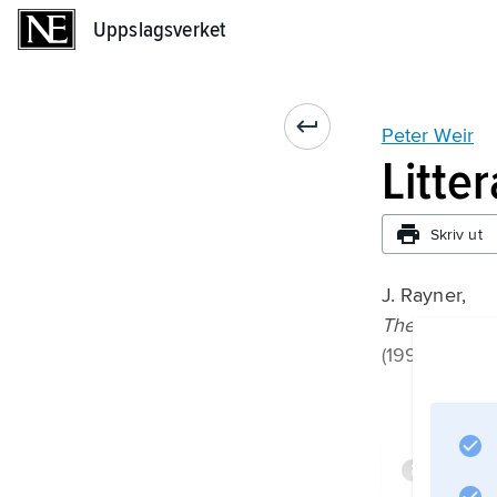
Uppslagsverket
Uppslagsverket
Peter Weir
Litte
Skriv ut
J. Rayner,
The Films of
(1998).
Infor