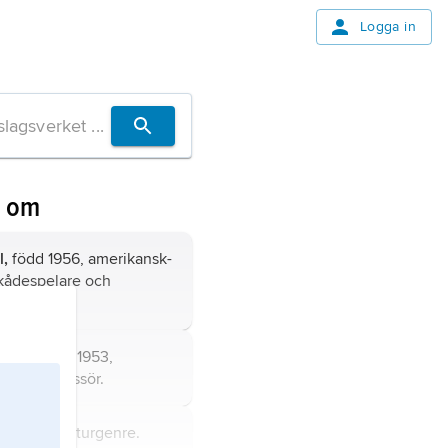
Logga in
n om
,
född 1956, amerikansk-
skådespelare och
.
Peter,
född 1953,
e och regissör.
atur,
litteraturgenre.