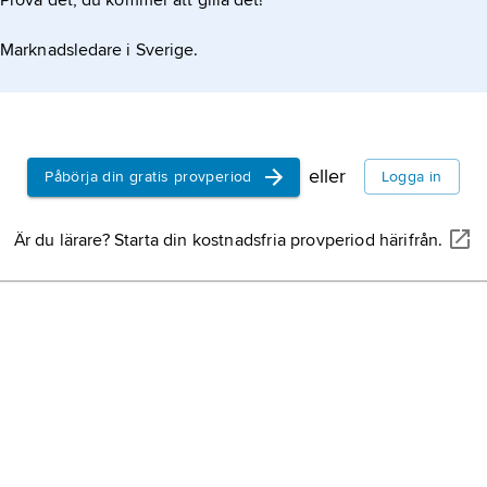
Prova det, du kommer att gilla det!
Oscar,
Aca
Marknadsledare i Sverige.
filmpris, u
av Academy
and Scienc
film
, samma
eller berät
eller
Påbörja din gratis provperiod
Logga in
eller video
Är du lärare? Starta din kostnadsfria provperiod härifrån.
Australien,
Irland,
ö i n
största av B
2
km
, 7,1 m
Nya Zeelan
Kroatien,
st