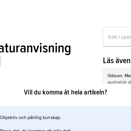
raturanvisning
Läs äve
Gibson
,
Mel
australisk 
 Peter Weir
filmregissör
Vill du komma åt hela artikeln?
Stormare, 
skådespelar
Objektiv och pålitlig kunskap.
mation om artikeln
skräcklitter