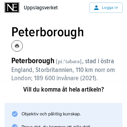
Uppslagsverket
Uppslagsverket
Logga in
Peterborough
Peterborough
,
stad i östra
[pi:ʹtəbərə]
England, Storbritannien, 110 km norr om
London; 189 600 invånare (2021).
Vill du komma åt hela artikeln?
Peterborough, som ligger vid floden Nene,
var tidigare en betydande industristad med
bland annat produktion av socker och
dieselmotor. Under 2000-talet har dessa
Objektiv och pålitlig kunskap.
verksamheter minskat i betydelse, och