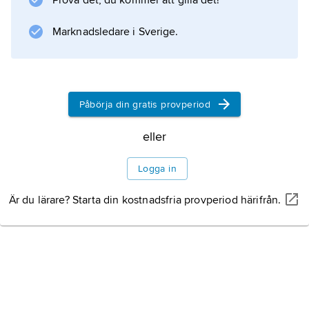
Prova det, du kommer att gilla det!
stadens näringsliv domineras numera av
service- och tjänstenäringar inom bland annat
Marknadsledare i Sverige.
rese- och försäkringsbranscherna.
Påbörja din gratis provperiod
Information om artikeln
eller
Logga in
Är du lärare? Starta din kostnadsfria provperiod härifrån.