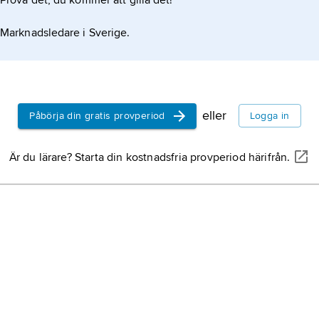
Prova det, du kommer att gilla det!
Marknadsledare i Sverige.
eller
Påbörja din gratis provperiod
Logga in
Är du lärare? Starta din kostnadsfria provperiod härifrån.