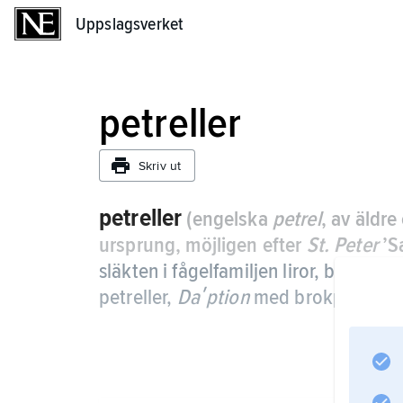
Uppslagsverket
Uppslagsverket
petreller
Skriv ut
petreller
(engelska
petrel
, av äldr
ursprung, möjligen efter
St. Peter
’S
släkten i fågelfamiljen liror, bl.a.
Pte
petreller,
Daʹption
med brokpetrell 