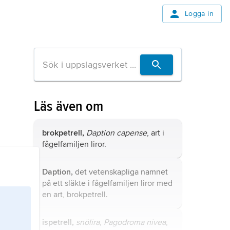
Logga in
Läs även om
brokpetrell,
Daption capense
, art i
fågelfamiljen liror.
Daption,
det vetenskapliga namnet
på ett släkte i fågelfamiljen liror med
en art,
brokpetrell
.
ispetrell,
snölira
,
Pagodroma nivea
,