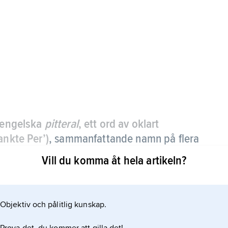
e engelska
pitteral
, ett ord av oklart
ankte Per’)
, sammanfattande namn på flera
roʹdroma
med drygt 30 arter egentliga
Vill du komma åt hela artikeln?
och
Pagoʹdroma
med ispetrell.
Objektiv och pålitlig kunskap.