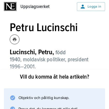
Uppslagsverket
Uppslagsverket
Logga in
Petru Lucinschi
Lucinschi, Petru,
född
1940, moldavisk politiker, president
1996–2001.
Vill du komma åt hela artikeln?
Petru Lucinschi var förste partisekreterare i
det moldaviska kommunistpartiet 1989–91. I
det självständiga Moldavien var han 1993–96
talman i republikens parlament. Som
Objektiv och pålitlig kunskap.
president månade han om Moldaviens nära