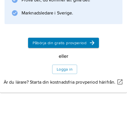
Prova det, du kommer att gilla det!
samarbete med övriga OSS-länder, särskilt
med Ryssland.
Marknadsledare i Sverige.
Information om artikeln
Påbörja din gratis provperiod
eller
Logga in
Är du lärare? Starta din kostnadsfria provperiod härifrån.