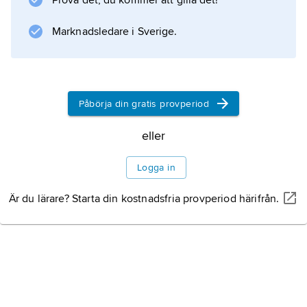
Prova det, du kommer att gilla det!
Marknadsledare i Sverige.
Påbörja din gratis provperiod
eller
Logga in
Är du lärare? Starta din kostnadsfria provperiod härifrån.