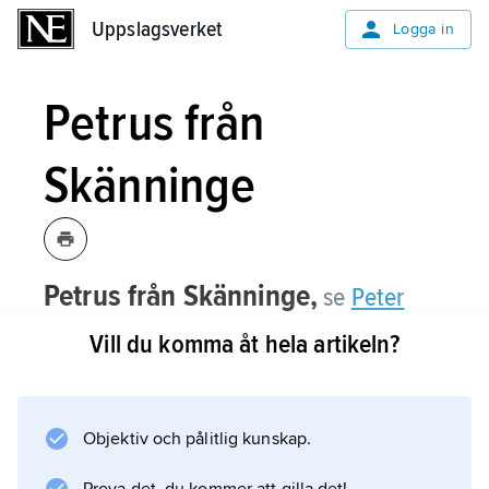
Uppslagsverket
Uppslagsverket
Logga in
Petrus från
Skänninge
Petrus från Skänninge,
se
Peter
Olovsson
.
Vill du komma åt hela artikeln?
Objektiv och pålitlig kunskap.
Information om artikeln