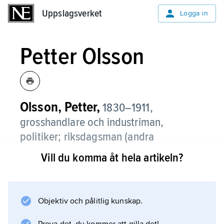
Uppslagsverket
Uppslagsverket
Logga in
Petter Olsson
Olsson, Petter,
1830–1911,
grosshandlare och industriman,
politiker; riksdagsman (andra
kammaren) 1869 och 1872–77
Vill du komma åt hela artikeln?
(lantmannapartist) och (första
kammaren) 1879–87 och 1889–97
(protektionist); stadsfullmäktiges
Objektiv och pålitlig kunskap.
ordförande i Helsingborg 1888–1903.