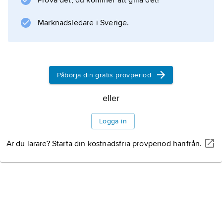
Prova det, du kommer att gilla det!
Information om artikeln
Marknadsledare i Sverige.
Påbörja din gratis provperiod
eller
Logga in
Är du lärare? Starta din kostnadsfria provperiod härifrån.