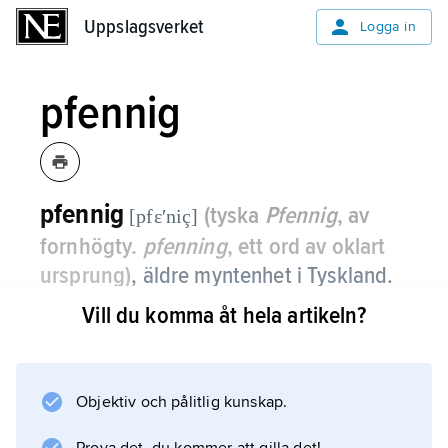
Uppslagsverket
Uppslagsverket
Logga in
pfennig
pfennig
(tyska
Pfennig
, av
[pfɛʹniç]
fornhögty.
pfenning
, ett ord av oklart
ursprung)
,
äldre myntenhet i Tyskland.
Vill du komma åt hela artikeln?
100 pfennig=1 mark. Efter 1 januari 2002 är
euro gällande valuta.
Objektiv och pålitlig kunskap.