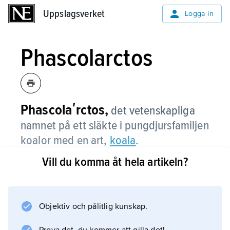
Uppslagsverket
Uppslagsverket
Logga in
Phascolarctos
Phascolaʹrctos,
det vetenskapliga
namnet på ett släkte i pungdjursfamiljen
koalor med en art,
koala
.
Vill du komma åt hela artikeln?
Information om artikeln
Objektiv och pålitlig kunskap.