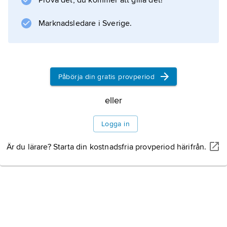
Prova det, du kommer att gilla det!
Marknadsledare i Sverige.
Påbörja din gratis provperiod
eller
Logga in
Är du lärare? Starta din kostnadsfria provperiod härifrån.