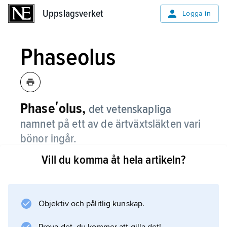
Uppslagsverket
Uppslagsverket
Logga in
Phaseolus
Phaseʹolus,
det vetenskapliga
namnet på ett av de ärtväxtsläkten vari
bönor ingår.
Vill du komma åt hela artikeln?
Information om artikeln
Objektiv och pålitlig kunskap.