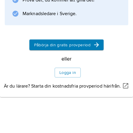
Prova det, du kommer att gilla det!
Marknadsledare i Sverige.
Påbörja din gratis provperiod
eller
Logga in
Är du lärare? Starta din kostnadsfria provperiod härifrån.