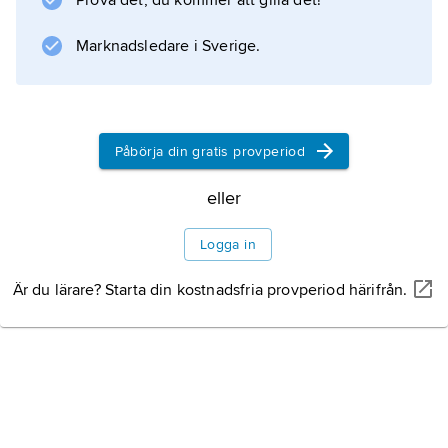
Prova det, du kommer att gilla det!
Marknadsledare i Sverige.
Påbörja din gratis provperiod
eller
MARCO RUBINO/SHUTTERSTOCK
Philadelphia.
Konstverket Love sculture från 1976 av
Robert
Logga in
Indiana
står utplacerat i Dilworth Park, centrala Philadelphia.
Är du lärare? Starta din kostnadsfria provperiod härifrån.
Historia