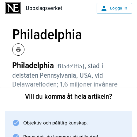
Uppslagsverket
Uppslagsverket
Logga in
Philadelphia
Philadelphia
,
stad i
[filədeʹlfiə]
delstaten Pennsylvania, USA, vid
Delawarefloden; 1,6 miljoner invånare
(2020), i storstadsregionen (som
Vill du komma åt hela artikeln?
sträcker sig in i tre angränsande
delstater) 6,2 miljoner invånare.
Objektiv och pålitlig kunskap.