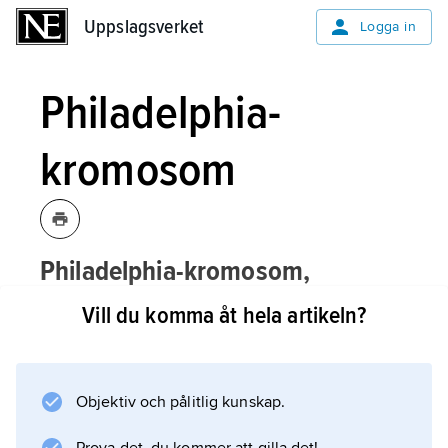
Uppslagsverket
Uppslagsverket
Logga in
Philadelphia-
kromosom
Philadelphia-kromosom,
kromosomavvikelse som hos praktiskt
Vill du komma åt hela artikeln?
taget alla patienter med kronisk
myeloisk
leukemi
finns i de leukemiska
cellerna.
Objektiv och pålitlig kunskap.
P. upptäcktes 1960 av forskare i Philadelphia