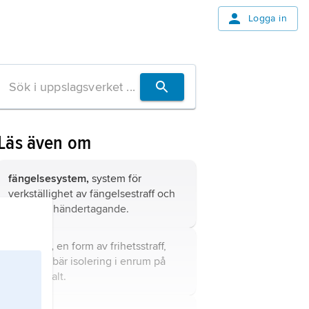
Logga in
Läs även om
fängelsesystem,
system för
verkställighet av fängelsestraff och
annat omhändertagande.
cellstraff,
en form av frihetsstraff,
som innebär isolering i enrum på
straffanstalt.