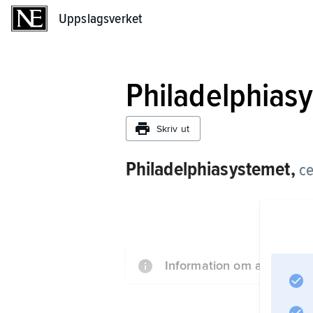
Uppslagsverket
Uppslagsverket
Philadelphias
Skriv ut
Philadelphiasystemet,
ce
Information om artikeln