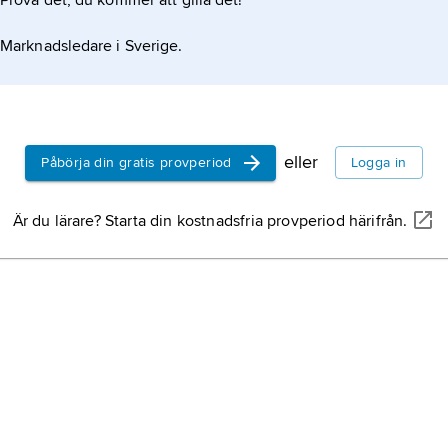
Prova det, du kommer att gilla det!
Marknadsledare i Sverige.
eller
Påbörja din gratis provperiod
Logga in
Är du lärare? Starta din kostnadsfria provperiod härifrån.