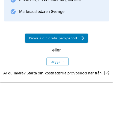
Prova det, du kommer att gilla det!
(”Portnoys besvär”), om en samtida judisk
mans sexualproblem. I romanerna om Nathan
Marknadsledare i Sverige.
Zuckerman, till exempel
The Ghost Writer
(1979;
Påbörja din gratis provperiod
eller
Information om artikeln
Logga in
Är du lärare? Starta din kostnadsfria provperiod härifrån.