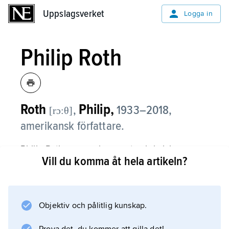
Uppslagsverket
Uppslagsverket
Logga in
Philip Roth
Roth
Philip,
,
1933–2018,
[rɔ:θ]
amerikansk författare.
Philip Roth var en skarpsynt och kvick
Vill du komma åt hela artikeln?
skildrare av judiskt medelklassliv, av familje-
och sexuallivets problem liksom av samtida
politiska teman. Han blev berömd 1969
genom romanen
Objektiv och pålitlig kunskap.
Portnoy’s Complaint