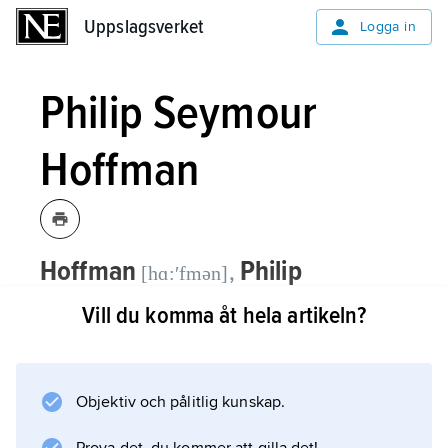
Uppslagsverket
Uppslagsverket
Logga in
Philip Seymour
Hoffman
Hoffman
Philip
,
[hɑ:ʹfmən]
Seymour,
1967–2014, amerikansk
Vill du komma åt hela artikeln?
skådespelare.
Philip Seymour Hoffman fick sin första större
Objektiv och pålitlig kunskap.
filmroll i ”En kvinnas doft” (1992). Därefter
blev han en flitigt använd skådespelare i