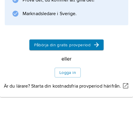
Prova det, du kommer att gilla det!
framför allt färgstarka biroller, omväxlande i
storfilmer och i lågbudgetproduktioner.
Marknadsledare i Sverige.
Information om artikeln
Påbörja din gratis provperiod
eller
Logga in
Är du lärare? Starta din kostnadsfria provperiod härifrån.