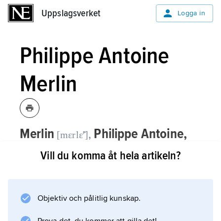
Uppslagsverket
Uppslagsverket
Logga in
Philippe Antoine
Merlin
Merlin
Philippe Antoine,
,
[mɛrlɛ̃ʹ]
kallad
Merlin de Douai
, 1754–1838,
Vill du komma åt hela artikeln?
greve, fransk revolutionspolitiker.
Philippe Antoine Merlin
var ledamot av
Objektiv och pålitlig kunskap.
konstituerande nationalförsamlingen och
nationalkonventet; 1797–99 tillhörde han