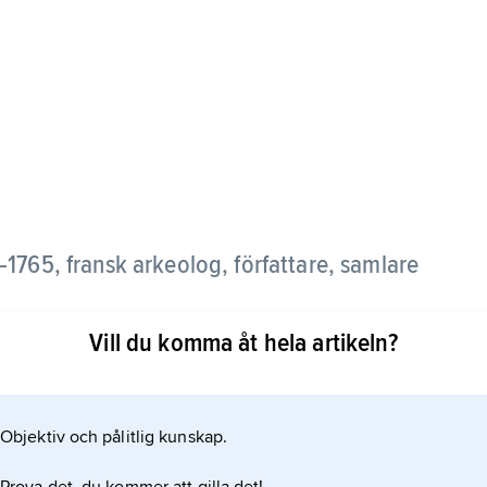
s
1765, fransk arkeolog, författare, samlare
Vill du komma åt hela artikeln?
fesos och Troja, studerade den antika konsten och
h teoretiker med betydelse för konstens utveckling
Objektiv och pålitlig kunskap.
s, romaines et gauloises
tsade illustrationer som visar