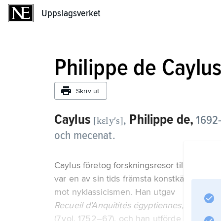
Uppslagsverket
Uppslagsverket
Philippe de Caylu
Skriv ut
Caylus
Philippe de,
,
1692–
[kɛlyʹs]
och mecenat.
Caylus företog forskningsresor till bl.a. E
var en av sin tids främsta konstkännare oc
mot nyklassicismen. Han utgav
Recueil d’Anquitités égyptiennes, étrusque
(7 vol. 1752–67), och han utförde själv de e