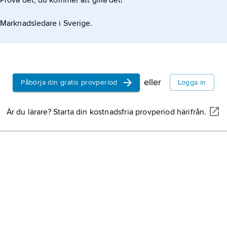
Prova det, du kommer att gilla det!
Marknadsledare i Sverige.
eller
Påbörja din gratis provperiod
Logga in
Är du lärare? Starta din kostnadsfria provperiod härifrån.