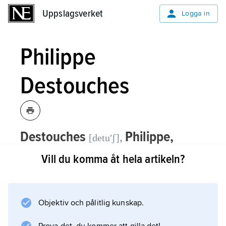
Uppslagsverket
Uppslagsverket
Logga in
Philippe
Destouches
Destouches
Philippe,
,
[detuʹʃ]
pseudonym för
Philippe Néricault
,
Vill du komma åt hela artikeln?
1680–1754, fransk dramatiker.
Philippe Destouches är den främste
Objektiv och pålitlig kunskap.
representanten för den av dåtiden
uppskattade ”moraliserande komedin”, en