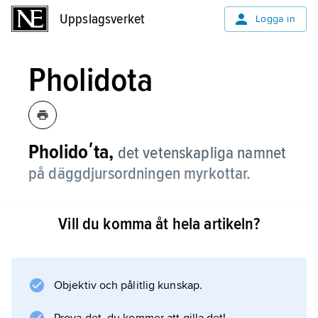
Uppslagsverket
Uppslagsverket
Logga in
Pholidota
Pholidoʹta,
det vetenskapliga namnet
på däggdjursordningen myrkottar.
Vill du komma åt hela artikeln?
Information om artikeln
Objektiv och pålitlig kunskap.