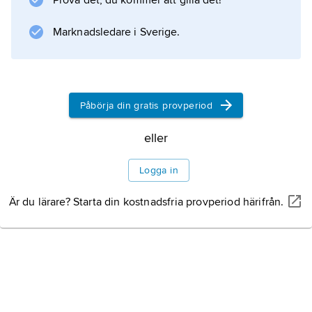
Prova det, du kommer att gilla det!
Marknadsledare i Sverige.
Påbörja din gratis provperiod
eller
Logga in
Är du lärare? Starta din kostnadsfria provperiod härifrån.