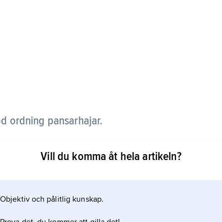
öd ordning pansarhajar.
(för ca 386–363 miljoner år sedan) i Europa,
Vill du komma åt hela artikeln?
arktis. De var bottenlevande, ca ½ m långa fiskar
ryggsidan. Liksom andra pansarhajar hade de en
rks av det
Objektiv och pålitlig kunskap.