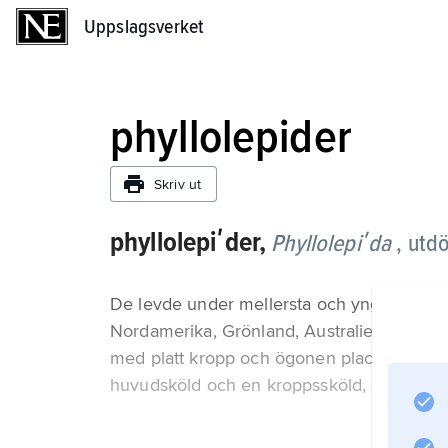
Uppslagsverket
Uppslagsverket
phyllolepider
Skriv ut
phyllolepiʹder,
Phyllolepiʹda
, utd
De levde under mellersta och yngre devon 
Nordamerika, Grönland, Australien och Ant
med platt kropp och ögonen placerade på 
huvudsköld och en kroppssköld, som utmä