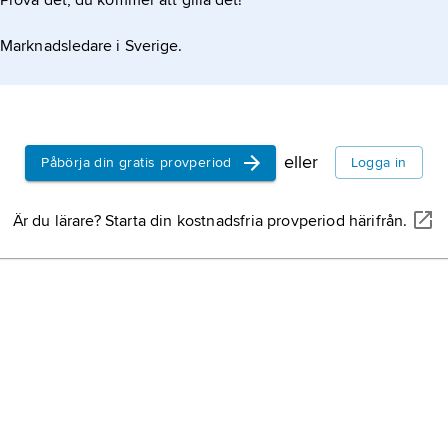
Prova det, du kommer att gilla det!
Marknadsledare i Sverige.
eller
Påbörja din gratis provperiod
Logga in
Är du lärare? Starta din kostnadsfria provperiod härifrån.