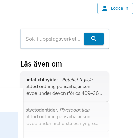
Logga in
Läs även om
petalichthyider
,
Petalichthyida
,
utdöd ordning pansarhajar som
levde under devon (för ca 409–363
miljoner år sedan) i nuvarande
Nordamerika, Europa och Australien.
ptyctodontider,
Ptyctodontida
,
utdöd ordning pansarhajar som
levde under mellersta och yngre
devon (för ca 386–363 miljoner år
sedan) i haven kring de flesta