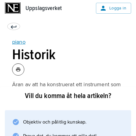
Uppslagsverket
Uppslagsverket
Logga in
piano
Historik
Äran av att ha konstruerat ett instrument som
förenade cembalons tonstyrka med
Vill du komma åt hela artikeln?
klavikordets nyanseringsmöjligheter
tillkommer Bartolomeo Cristofori (1655–1731) i
Florens, vars första
Objektiv och pålitlig kunskap.
gravicembalo col piano e forte
troligen stod färdigt år 1700. De tre bevarade