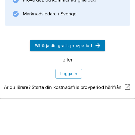
Prova det, du kommer att gilla det!
instrumenten av Cristofori (1720-tal) visar att
han utvecklat lösningar på nästan alla av
Marknadsledare i Sverige.
pianots
Påbörja din gratis provperiod
Information om artikeln
eller
Logga in
Är du lärare? Starta din kostnadsfria provperiod härifrån.