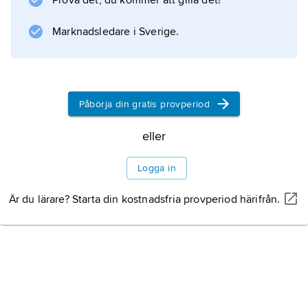
Prova det, du kommer att gilla det!
Marknadsledare i Sverige.
Påbörja din gratis provperiod
eller
Logga in
Är du lärare? Starta din kostnadsfria provperiod härifrån.