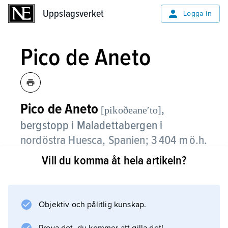
Uppslagsverket
Uppslagsverket
Logga in
Pico de Aneto
Pico de Aneto
,
[pikoðeaneʹto]
bergstopp i Maladettabergen i
nordöstra Huesca, Spanien; 3 404 m ö.h.
Vill du komma åt hela artikeln?
Pico de Aneto är Pyrenéernas högsta topp.
Objektiv och pålitlig kunskap.
Information om artikeln