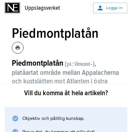
Uppslagsverket
Uppslagsverket
Logga in
Piedmontplatån
Piedmontplatån
,
[pi:ʹdmɑnt-]
platåartat område mellan Appalacherna
och kustslätten mot Atlanten i östra
USA.
Vill du komma åt hela artikeln?
Piedmontplatån sträcker sig från högländerna
vid Hudsonfloden i norr till centrala Alabama.
Området, vars berggrund består av hårda,
Objektiv och pålitlig kunskap.
kristallina bergarter, har eroderats ner till ett