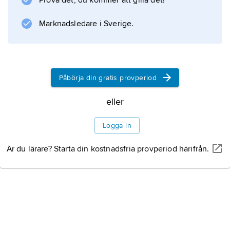
Prova det, du kommer att gilla det!
flackt, böljande landskap. Piedmontplatån är
ett viktigt jordbruksområde med odling av bl.a.
Marknadsledare i Sverige.
bomull, tobak och jordnötter.
Påbörja din gratis provperiod
Information om artikeln
eller
Logga in
Är du lärare? Starta din kostnadsfria provperiod härifrån.