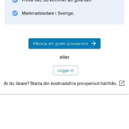
Prova det, du kommer att gilla det!
Marknadsledare i Sverige.
Påbörja din gratis provperiod
eller
Logga in
Är du lärare? Starta din kostnadsfria provperiod härifrån.