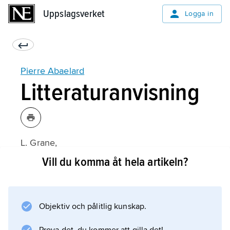
Uppslagsverket
Uppslagsverket
Logga in
Pierre Abaelard
Litteraturanvisning
L. Grane,
Peter Abelard
Vill du komma åt hela artikeln?
(svensk översättning 1970);
Objektiv och pålitlig kunskap.
Information om artikeln