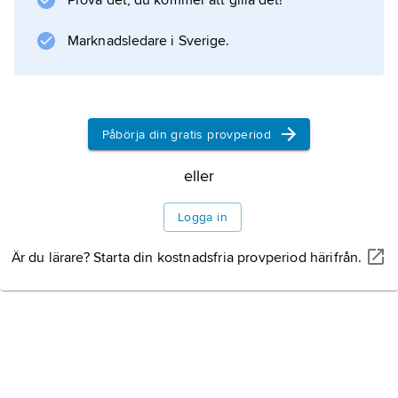
Prova det, du kommer att gilla det!
Marknadsledare i Sverige.
Information om artikeln
Påbörja din gratis provperiod
eller
Logga in
Är du lärare? Starta din kostnadsfria provperiod härifrån.