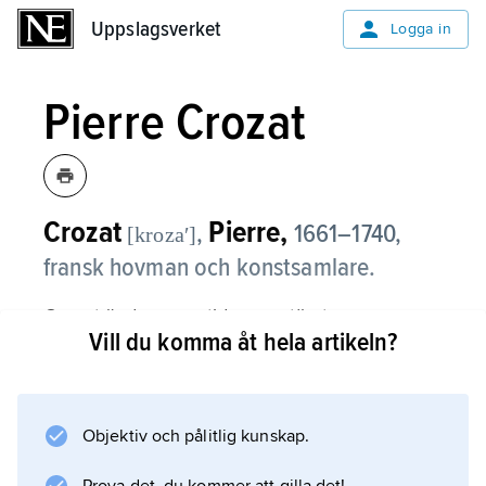
Uppslagsverket
Uppslagsverket
Logga in
Pierre Crozat
Crozat
Pierre,
,
1661–1740,
[krozaʹ]
fransk hovman och konstsamlare.
Crozat ägde en av tidernas största
Vill du komma åt hela artikeln?
konstsamlingar, där handteckningarna var
både kvalitativt och kvantitativt de viktigaste.
Av dessa köpte C.G. Tessin på auktion 1741 ca
1 600 blad, vilka utgör kärnan i
Objektiv och pålitlig kunskap.
Nationalmuseums handteckningssamling.