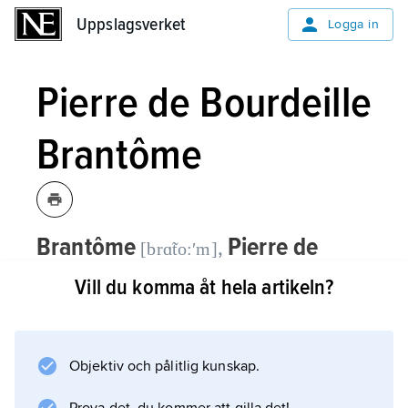
Uppslagsverket
Uppslagsverket
Logga in
Pierre de Bourdeille
Brantôme
Brantôme
Pierre de
,
[brɑ̃to:ʹm]
Bourdeille,
seigneur de Brantôme,
Vill du komma åt hela artikeln?
född cirka 1537, död 1614, fransk
memoarförfattare.
Objektiv och pålitlig kunskap.
Efter en olycka gav Pierre de Bourdeille
Brantôme upp sina militära uppdrag och