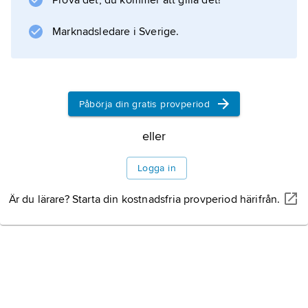
Prova det, du kommer att gilla det!
Spectra
(1961). Från 1955 till 1986 arbetade Pierre
Marknadsledare i Sverige.
Forssell också för Skultuna, bl.a. med att
modernisera sortimentet av kokkärl. Under
1960- och 70-talen tog han fram flera
Påbörja din gratis provperiod
eller
Information om artikeln
Logga in
Är du lärare? Starta din kostnadsfria provperiod härifrån.