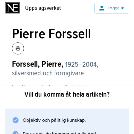
Uppslagsverket
Uppslagsverket
Logga in
Pierre Forssell
Forssell, Pierre,
1925–2004,
silversmed och formgivare.
För Gense, där Forssell arbetade som
Vill du komma åt hela artikeln?
formgivare 1952–64, utvecklade han bl.a.
vickningsgaffeln
Piruett
(presenterad 1955 på H55, lanserad 1959)
Objektiv och pålitlig kunskap.
och bestickserien