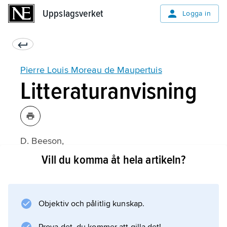
Uppslagsverket
Uppslagsverket
Logga in
Pierre Louis Moreau de Maupertuis
Litteraturanvisning
D. Beeson,
Maupertuis: An Intellectual Biography
Vill du komma åt hela artikeln?
(1992).
Objektiv och pålitlig kunskap.
Information om artikeln