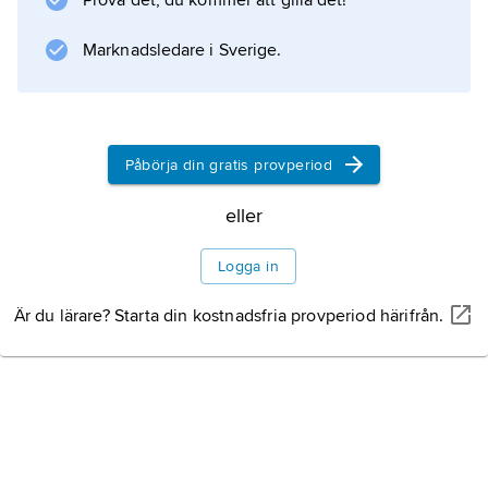
Prova det, du kommer att gilla det!
Marknadsledare i Sverige.
Påbörja din gratis provperiod
eller
Logga in
Är du lärare? Starta din kostnadsfria provperiod härifrån.