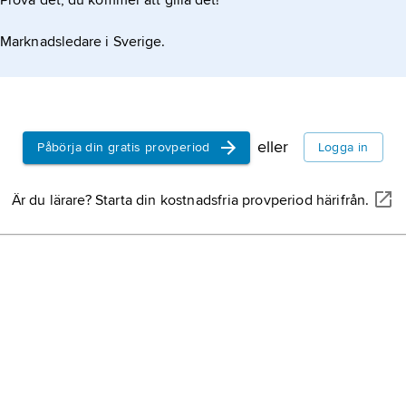
Prova det, du kommer att gilla det!
Marknadsledare i Sverige.
eller
Påbörja din gratis provperiod
Logga in
Är du lärare? Starta din kostnadsfria provperiod härifrån.