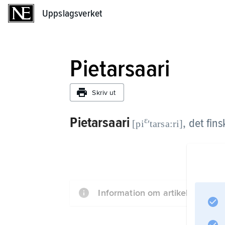
Uppslagsverket
Uppslagsverket
Pietarsaari
Skriv ut
Pietarsaari
ɛ
,
det fin
[pi
ʹtarsa:ri]
Information om artikeln