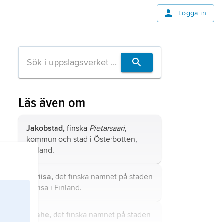
Logga in
Läs även om
Jakobstad,
finska
Pietarsaari
,
kommun och stad i Österbotten,
Finland.
Loviisa,
det finska namnet på staden
Lovisa
i Finland.
Raahe,
det finska namnet på staden