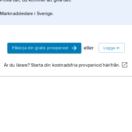
Prova det, du kommer att gilla det!
Marknadsledare i Sverige.
eller
Påbörja din gratis provperiod
Logga in
Är du lärare? Starta din kostnadsfria provperiod härifrån.