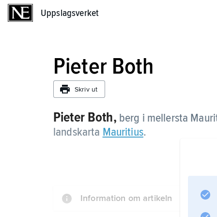
Uppslagsverket
Uppslagsverket
Pieter Both
Skriv ut
Pieter Both,
berg i mellersta Mauri
landskarta
Mauritius
.
Information om artikeln