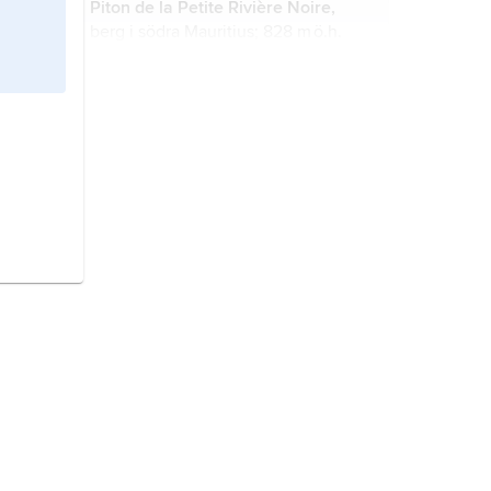
Piton de la Petite Rivière Noire,
berg i södra Mauritius; 828 m ö.h.
För belägenhet se landskarta
Mauritius
.
Tamdytau,
berg i mellersta
Uzbekistan; 922 m ö.h. För
belägenhet se landskarta
Uzbekistan
.
Bukantau,
berg i mellersta
Uzbekistan; 764 m ö.h. För
belägenhet se landskarta
Uzbekistan
.
Arderin,
berg i mellersta Irland; 528
m ö.h. För belägenhet se landskarta
Irland
.
Bălăneşti,
berg i mellersta
Moldavien; 429 m ö.h. För
belägenhet se landskarta
Moldavien
.