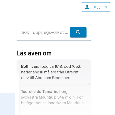
Logga in
Läs även om
Both
,
Jan,
född ca 1618, död 1652,
nederländsk målare från Utrecht,
elev till Abraham Bloemaert.
Tourelle du Tamarin,
berg i
sydvästra Mauritius; 548 m ö.h. För
belägenhet se landskarta
Mauritius
.