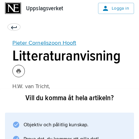
Uppslagsverket
Uppslagsverket
Logga in
Pieter Corneliszoon Hooft
Litteraturanvisning
H.W. van Tricht,
Het leven van Pieter Corneliszoon Hooft
Vill du komma åt hela artikeln?
(1980).
Objektiv och pålitlig kunskap.
Information om artikeln