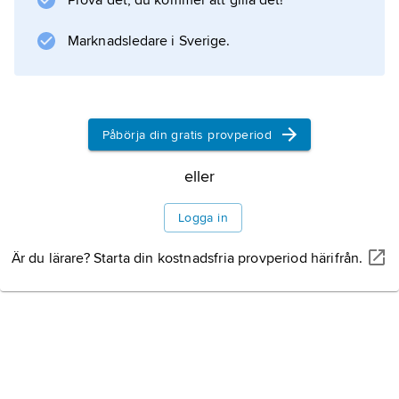
Prova det, du kommer att gilla det!
Marknadsledare i Sverige.
Påbörja din gratis provperiod
eller
Logga in
Är du lärare? Starta din kostnadsfria provperiod härifrån.