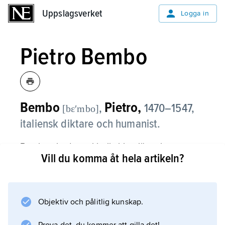
Uppslagsverket
Uppslagsverket
Logga in
Pietro Bembo
Bembo
Pietro,
,
1470–1547,
[bɛʹmbo]
italiensk diktare och humanist.
Bembo gjorde en klerikal karriär och
Vill du komma åt hela artikeln?
utnämndes 1539 till kardinal. Han fick stor
betydelse som förnyare av det italienska
litterära språket och framhöll därvid
toskanskan som norm. Hans tankegångar
Objektiv och pålitlig kunskap.
utvecklades i