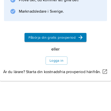
Prova det, du kommer att gilla det!
Prose della volgar lingua
(’Folkspråkets prosa’, 1525).
Marknadsledare i Sverige.
Information om artikeln
Påbörja din gratis provperiod
eller
Logga in
Är du lärare? Starta din kostnadsfria provperiod härifrån.