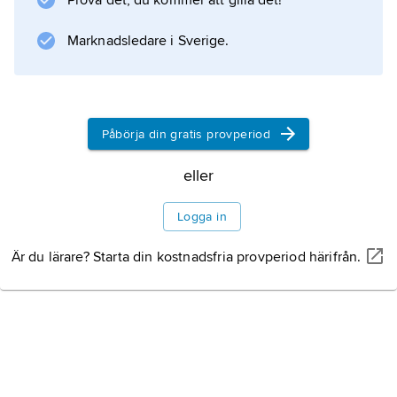
Prova det, du kommer att gilla det!
Information om artikeln
Marknadsledare i Sverige.
Påbörja din gratis provperiod
eller
Logga in
Är du lärare? Starta din kostnadsfria provperiod härifrån.