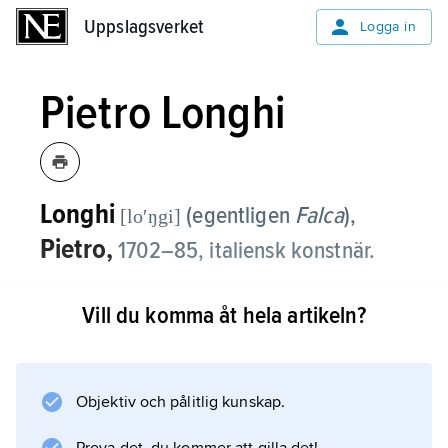
Uppslagsverket
Uppslagsverket
Logga in
Pietro Longhi
Longhi
(egentligen
Falca
),
[loʹŋgi]
Pietro,
1702–85, italiensk konstnär.
Pietro Longhi verkade framför allt i Venedig
Vill du komma åt hela artikeln?
och specialiserade sig på skildringar av
stadslivet både till vardags och till fest. Hans
målningar kännetecknas av realistiska miljöer.
Objektiv och pålitlig kunskap.