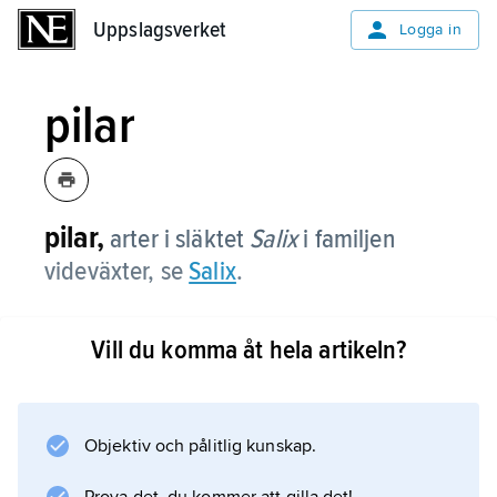
Uppslagsverket
Uppslagsverket
Logga in
pilar
pilar,
arter i släktet
Salix
i familjen
videväxter, se
Salix
.
Vill du komma åt hela artikeln?
Information om artikeln
Objektiv och pålitlig kunskap.