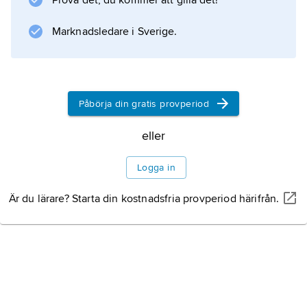
Prova det, du kommer att gilla det!
Marknadsledare i Sverige.
Påbörja din gratis provperiod
eller
Logga in
Är du lärare? Starta din kostnadsfria provperiod härifrån.