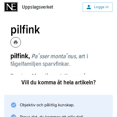
Uppslagsverket
Uppslagsverket
Logga in
pilfink
pilfink,
Paʹsser montaʹnus
, art i
fågelfamiljen sparvfinkar.
Den är ca 14 cm lång och liksom gråsparv
Vill du komma åt hela artikeln?
(med vilken den ofta förväxlas) brunstreckad
ovan och gråvit undertill med svart haklapp;
hjässan är dock helt brun, och på kinden finns
en svart fläck. Arten häckar i trädgårdar,
Objektiv och pålitlig kunskap.
parker och odlingsbygd med träd i större