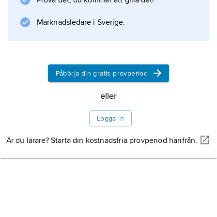
Prova det, du kommer att gilla det!
delen av Europa och Asien,
Marknadsledare i Sverige.
Information om artikeln
Påbörja din gratis provperiod
eller
Logga in
Är du lärare? Starta din kostnadsfria provperiod härifrån.