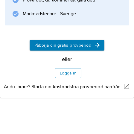
Prova det, du kommer att gilla det!
Marknadsledare i Sverige.
Påbörja din gratis provperiod
eller
Logga in
Är du lärare? Starta din kostnadsfria provperiod härifrån.